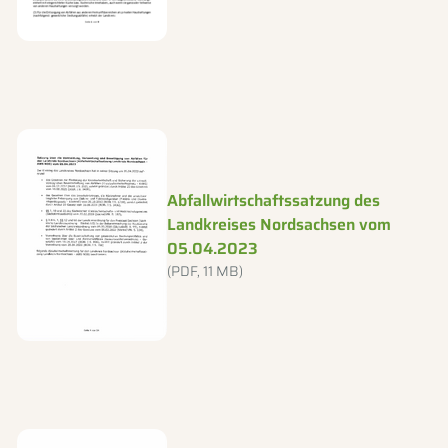
Dateityp: PDF, Dateigröße: 11 MB
Abfallwirtschaftssatzung des
Landkreises Nordsachsen vom
05.04.2023
(PDF, 11 MB)