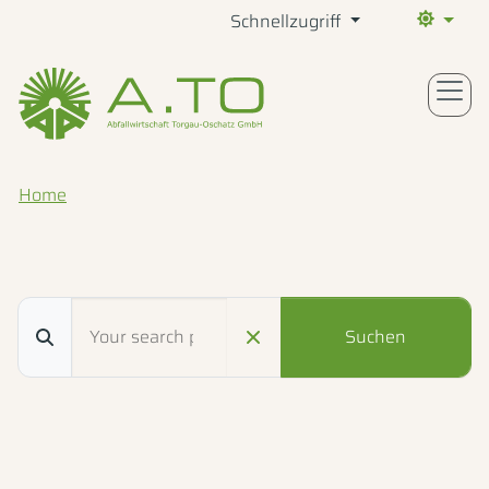
Schnellzugriff
Aktueller 
Home
Suchbegriff eingeben: