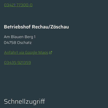
03421 77300-0
Betriebshof Rechau/Zöschau
Am Blauen Berg 1
04758 Oschatz
Anfahrt via Google Maps
03435 921359
Schnellzugriff