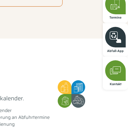
Termine
Abfall-App
Kontakt
lkalender.
lender
erung an Abfuhrtermine
dienung