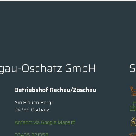
orgau-Oschatz GmbH
S
Betriebshof Rechau/Zöschau
Am Blauen Berg 1
04758 Oschatz
Anfahrt via Google Maps
03435 921359