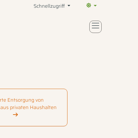
Schnellzugriff
Aktueller Farbmodus: Sy
te Entsorgung von
 aus privaten Haushalten