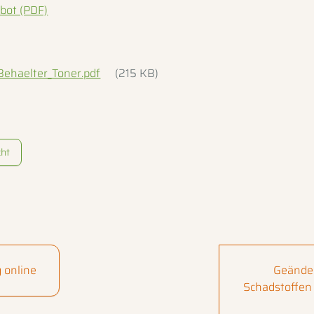
bot (PDF)
Behaelter_Toner.pdf
(215 KB)
cht
 online
Geänder
Schadstoffen