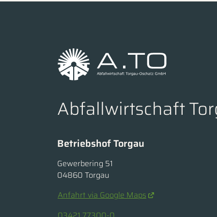
Abfallwirtschaft T
Betriebshof Torgau
Gewerbering 51
04860 Torgau
Anfahrt via Google Maps
03421 77300-0