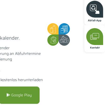
Abfall-App
lkalender.
lender
Kontakt
erung an Abfuhrtermine
dienung
n
+ kostenlos herunterladen
Google Play