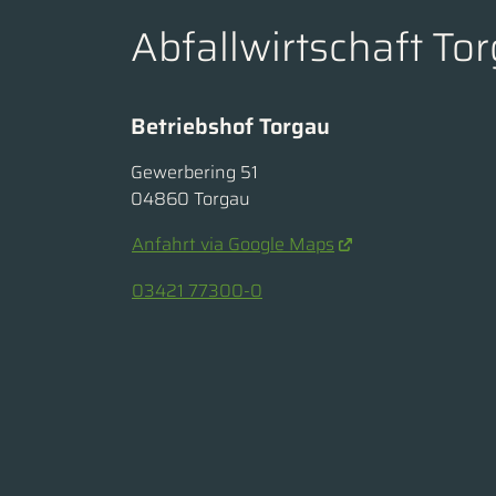
Abfallwirtschaft T
Betriebshof Torgau
Gewerbering 51
04860 Torgau
Anfahrt via Google Maps
03421 77300-0