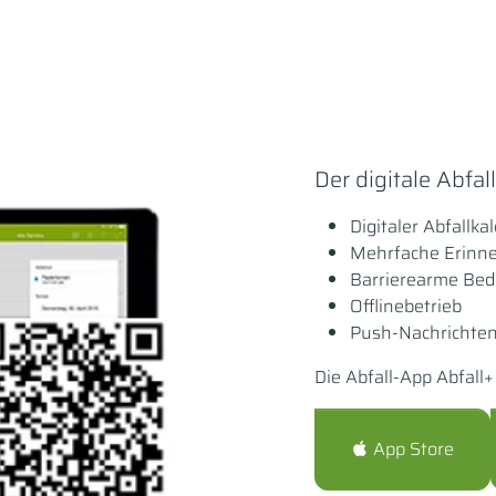
Der digitale Abfal
Digitaler Abfallka
Mehrfache Erinn
Barrierearme Be
Offlinebetrieb
Push-Nachrichte
Die Abfall-App Abfall
App Store