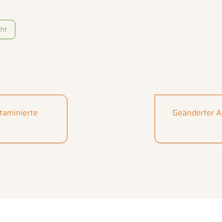
cht
taminierte
Geänderter 