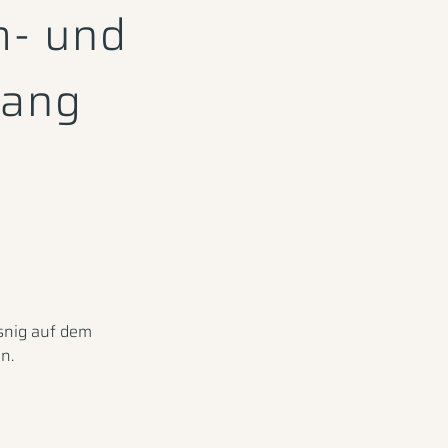
m- und
sang
snig auf dem
n.