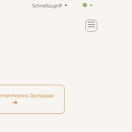
Schnellzugriff
Aktueller Farbmodus: Sy
Annahmepreis Dachpappe