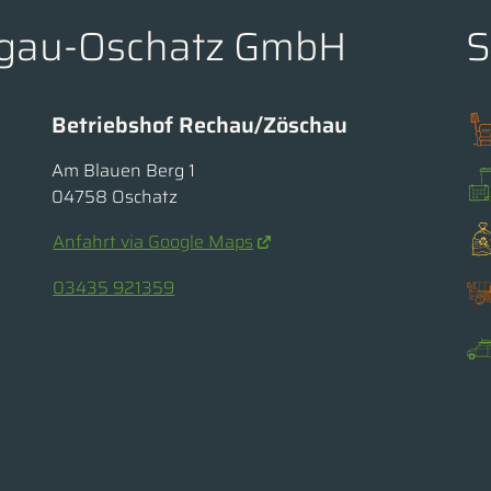
orgau-Oschatz GmbH
S
Betriebshof Rechau/Zöschau
Am Blauen Berg 1
04758 Oschatz
Anfahrt via Google Maps
03435 921359